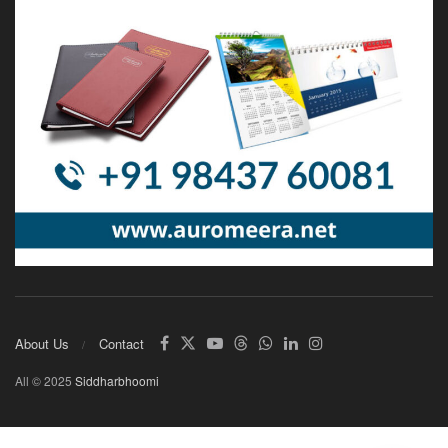
About Us
Contact
All © 2025
Siddharbhoomi