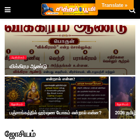
Translate »
ஆன்மிகம்
விக்கிரம ஆண்டு
ஜோசியம்
ஜோசியம்
பஞ்சாங்கத்தில் ஹர்ஷண யோகம் என்றால் என்ன?
2026 தமிழ் ப
ஜோசியம்