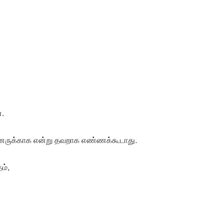
்.
யினருக்காக என்று தவறாக எண்ணக்கூடாது.
ம்,