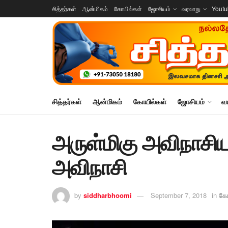
சித்தர்கள்
ஆன்மிகம்
கோயில்கள்
ஜோசியம்
வரலாறு
Yout
சித்தர்கள்
ஆன்மிகம்
கோயில்கள்
ஜோசியம்
வ
அருள்மிகு அவிநாசியப
அவிநாசி
by
siddharbhoomi
September 7, 2018
in
கோ