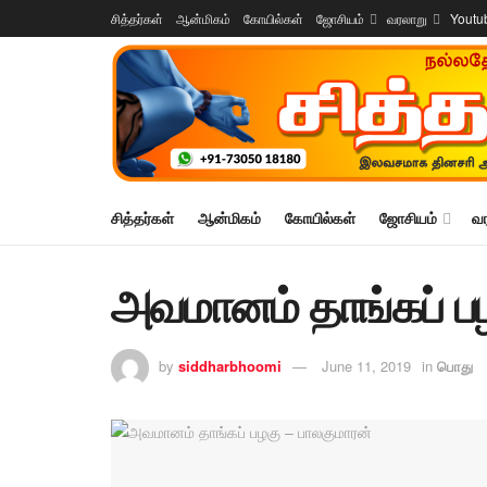
சித்தர்கள்
ஆன்மிகம்
கோயில்கள்
ஜோசியம்
வரலாறு
Youtu
சித்தர்கள்
ஆன்மிகம்
கோயில்கள்
ஜோசியம்
வ
அவமானம் தாங்கப் ப
by
siddharbhoomi
June 11, 2019
in
பொது