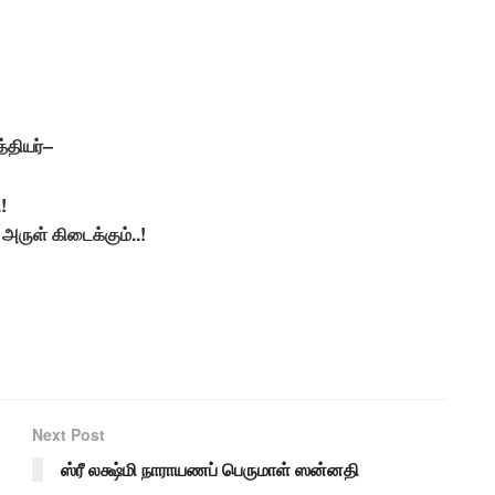
்தியர்
–
.!
அருள்
கிடைக்கும்
..!
Next Post
ஸ்ரீ லக்ஷ்மி நாராயணப் பெருமாள் ஸன்னதி