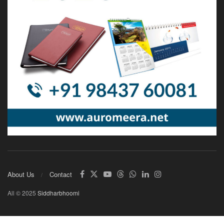
About Us
Contact
All © 2025
Siddharbhoomi