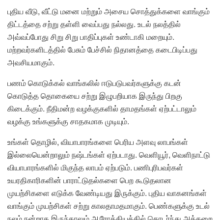
புதிய வீடு, வீட்டு மனை மற்றும் அசைய சொத்துக்களை வாங்கும்
திட்டத்தை சற்று தள்ளி வைப்பது நல்லது. உடல் நலத்தில்
அவ்வப்போது சிறு சிறு பாதிப்புகள் உண்டாகி மறையும்.
மற்றவர்களிடத்தில் பேசும் பேச்சில் நிதானத்தை கடைபிடிப்பது
அவசியமாகும்.
பணம் கொடுக்கல் வாங்கலில் ஈடுபடுபவர்களுக்கு கடன்
கொடுத்த தொகையை சற்று இழுபறியாக இருந்து பிறகு
கிடைக்கும். நீதிமன்ற வழக்குகளில் தாமதங்கள் ஏற்பட்டாலும்
வழக்கு உங்களுக்கு சாதகமாக முடியும்.
உங்கள் தொழில், வியாபாரங்களை பெரிய அளவு லாபங்கள்
இல்லையென்றாலும் நஷ்டங்கள் ஏற்படாது. வெளியூர், வெளிநாட்டு
வியாபாரங்களில் மிகுந்த லாபம் ஏற்படும். பணிபுரிபவர்கள்
உயரதிகாரிகளின் பாராட்டுதல்களை பெற கூடுதலான
முயற்சிகளை எடுக்க வேண்டியது இருக்கும். புதிய வாகனங்கள்
வாங்கும் முயற்சிகள் சற்று காலதாமதமாகும். பெண்களுக்கு உடல்
நலம் நன்றாக இருந்தாலும் ஆரோக்கியத்தில் தொடர்ந்து அக்கறை