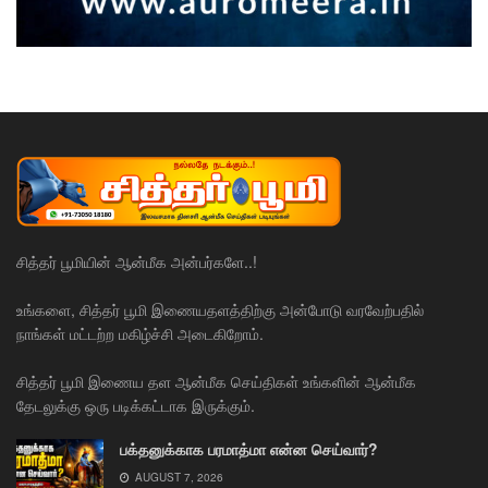
சித்தர் பூமியின் ஆன்மீக அன்பர்களே..!
உங்களை, சித்தர் பூமி இணையதளத்திற்கு அன்போடு வரவேற்பதில்
நாங்கள் மட்டற்ற மகிழ்ச்சி அடைகிறோம்.
சித்தர் பூமி இணைய தள ஆன்மீக செய்திகள் உங்களின் ஆன்மீக
தேடலுக்கு ஒரு படிக்கட்டாக இருக்கும்.
பக்தனுக்காக பரமாத்மா என்ன செய்வார்?
AUGUST 7, 2026