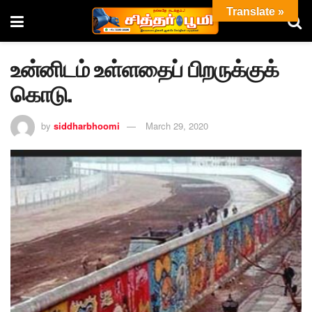
Translate »
உன்னிடம் உள்ளதைப் பிறருக்குக்
கொடு.
by
siddharbhoomi
March 29, 2020