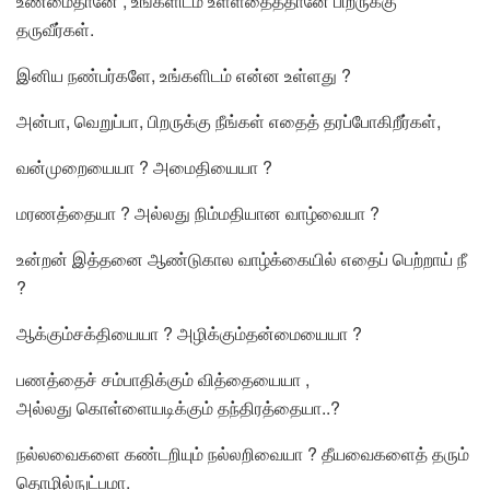
உண்மைதானே , உங்களிடம் உள்ளதைத்தானே பிறருக்கு
தருவீர்கள்.
இனிய நண்பர்களே, உங்களிடம் என்ன உள்ளது ?
அன்பா
,
வெறுப்பா
, பிறருக்கு நீங்கள் எதைத் தரப்போகிறீர்கள்,
வன்முறையையா
?
அமைதியையா
?
மரணத்தையா
? அல்லது நிம்மதியான
வாழ்வையா
?
உன்றன் இத்தனை ஆண்டுகால வாழ்க்கையில் எதைப் பெற்றாய் நீ
?
ஆக்கும்சக்தியையா
?
அழிக்கும்தன்மையையா
?
பணத்தைச்
சம்பாதிக்கும்
வித்தையையா ,
அல்லது
கொள்ளையடிக்கும்
தந்திரத்தையா..?
நல்லவைகளை கண்டறியும்
நல்லறிவையா
?
தீயவைகளைத்
தரும்
தொழில்நுட்பமா.