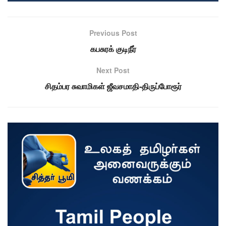
Previous Post
கபசுரக் குடிநீர்
Next Post
சிதம்பர சுவாமிகள் ஜீவசமாதி-திருப்போரூர்