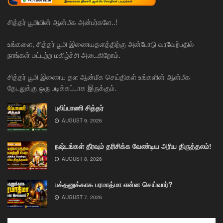
சித்தர் பூமியின் ஆன்மீக அன்பர்களே..!
உங்களை, சித்தர் பூமி இணையதளத்திற்கு அன்போடு வரவேற்பதில்
நாங்கள் மட்டற்ற மகிழ்ச்சி அடைகிறோம்.
சித்தர் பூமி இணைய தள ஆன்மீக செய்திகள் உங்களின் ஆன்மீக
தேடலுக்கு ஒரு படிக்கட்டாக இருக்கும்.
புலிப்பாணி சித்தர்
AUGUST 9, 2026
நஷ்டங்கள் தீரவும் தரிசிக்க வேண்டிய அரிய திருத்தலம்!
AUGUST 8, 2026
பக்தனுக்காக பரமாத்மா என்ன செய்வார்?
AUGUST 7, 2026