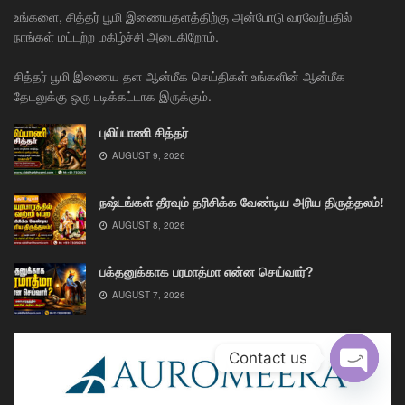
உங்களை, சித்தர் பூமி இணையதளத்திற்கு அன்போடு வரவேற்பதில்
நாங்கள் மட்டற்ற மகிழ்ச்சி அடைகிறோம்.
சித்தர் பூமி இணைய தள ஆன்மீக செய்திகள் உங்களின் ஆன்மீக
தேடலுக்கு ஒரு படிக்கட்டாக இருக்கும்.
புலிப்பாணி சித்தர்
AUGUST 9, 2026
நஷ்டங்கள் தீரவும் தரிசிக்க வேண்டிய அரிய திருத்தலம்!
AUGUST 8, 2026
பக்தனுக்காக பரமாத்மா என்ன செய்வார்?
AUGUST 7, 2026
Contact us
Open