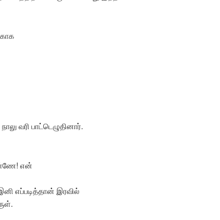
்காக
நாலு வரி பாட்டெழுதினார்.
ண்ணே! என்
னி எப்படித்தான் இரவில்
ுள்.