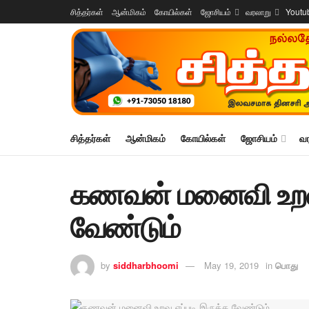
சித்தர்கள்
ஆன்மிகம்
கோயில்கள்
ஜோசியம்
வரலாறு
Youtu
சித்தர்கள்
ஆன்மிகம்
கோயில்கள்
ஜோசியம்
வ
கணவன் மனைவி உறவு 
வேண்டும்
by
siddharbhoomi
May 19, 2019
in
பொது