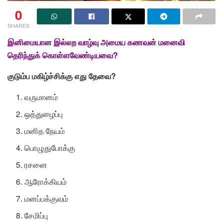
0
SHARES
இனிமையான இல்லற வாழ்வு அமைய கணவன் மனைவி
தெரிந்துக் கொள்ளவேண்டியவை?
குடும்ப
மகிழ்ச்சிக்கு
எது
தேவை?
வருமானம்
ஒத்துழைப்பு
மனித நேயம்
பொழுதுபோக்கு
ரசனை
ஆரோக்கியம்
மனப்பக்குவம்
சேமிப்பு