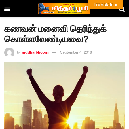
Translate »
கணவன் மனைவி தெரிந்துக்
கொள்ளவேண்டியவை?
by
siddharbhoomi
September 4, 2018