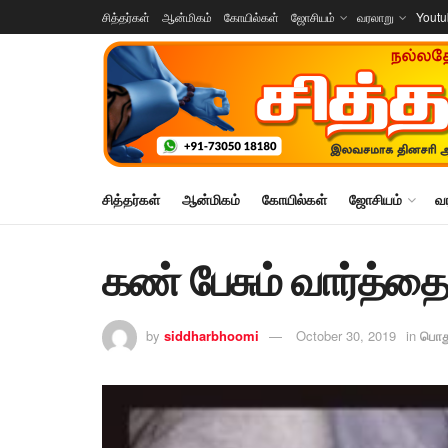
சித்தர்கள்
ஆன்மிகம்
கோயில்கள்
ஜோசியம்
வரலாறு
Yout
சித்தர்கள்
ஆன்மிகம்
கோயில்கள்
ஜோசியம்
வ
கண் பேசும் வார்த்தை
by
siddharbhoomi
October 30, 2019
in
பொத