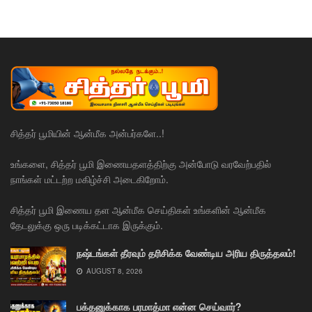
சித்தர் பூமியின் ஆன்மீக அன்பர்களே..!
உங்களை, சித்தர் பூமி இணையதளத்திற்கு அன்போடு வரவேற்பதில்
நாங்கள் மட்டற்ற மகிழ்ச்சி அடைகிறோம்.
சித்தர் பூமி இணைய தள ஆன்மீக செய்திகள் உங்களின் ஆன்மீக
தேடலுக்கு ஒரு படிக்கட்டாக இருக்கும்.
நஷ்டங்கள் தீரவும் தரிசிக்க வேண்டிய அரிய திருத்தலம்!
AUGUST 8, 2026
பக்தனுக்காக பரமாத்மா என்ன செய்வார்?