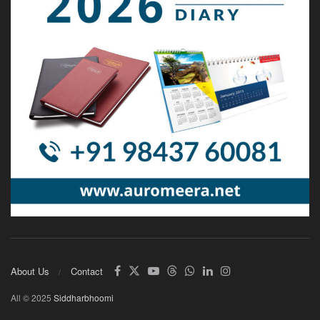
About Us
Contact
All © 2025
Siddharbhoomi