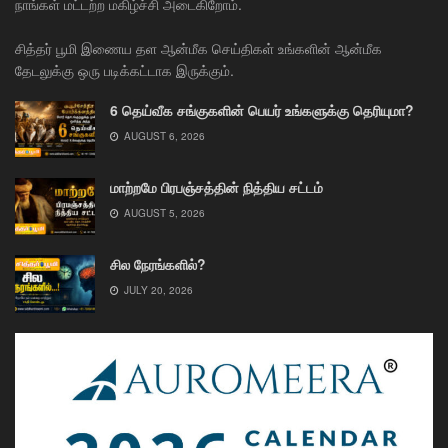
நாங்கள் மட்டற்ற மகிழ்ச்சி அடைகிறோம்.
சித்தர் பூமி இணைய தள ஆன்மீக செய்திகள் உங்களின் ஆன்மீக
தேடலுக்கு ஒரு படிக்கட்டாக இருக்கும்.
6 தெய்வீக சங்குகளின் பெயர் உங்களுக்கு தெரியுமா?
AUGUST 6, 2026
மாற்றமே பிரபஞ்சத்தின் நித்திய சட்டம்
AUGUST 5, 2026
சில நேரங்களில்?
JULY 20, 2026