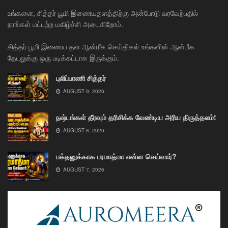
உங்களை, சித்தர் பூமி இணையதளத்திற்கு அன்போடு வரவேற்பதில்
நாங்கள் மட்டற்ற மகிழ்ச்சி அடைகிறோம்.
சித்தர் பூமி இணைய தள ஆன்மீக செய்திகள் உங்களின் ஆன்மீக
தேடலுக்கு ஒரு படிக்கட்டாக இருக்கும்.
புலிப்பாணி சித்தர்
AUGUST 9, 2026
நஷ்டங்கள் தீரவும் தரிசிக்க வேண்டிய அரிய திருத்தலம்!
AUGUST 8, 2026
பக்தனுக்காக பரமாத்மா என்ன செய்வார்?
AUGUST 7, 2026