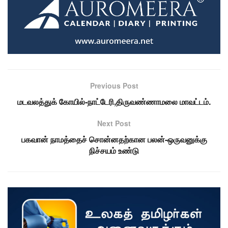
Previous Post
மடவலத்துக் கோயில்-நாட்டேரி,திருவண்ணாமலை மாவட்டம்.
Next Post
பகவான் நாமத்தைச் சொன்னதற்கான பலன்-ஒருவனுக்கு
நிச்சயம் உண்டு