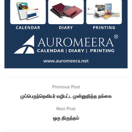
Previous Post
முப்பெருந்தெவியர் வழிபட்ட முன்னுதித்த நங்கை
Next Post
ஒரு திருத்தம்