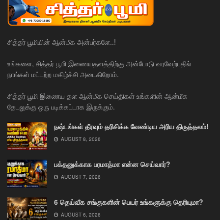
சித்தர் பூமியின் ஆன்மீக அன்பர்களே..!
உங்களை, சித்தர் பூமி இணையதளத்திற்கு அன்போடு வரவேற்பதில்
நாங்கள் மட்டற்ற மகிழ்ச்சி அடைகிறோம்.
சித்தர் பூமி இணைய தள ஆன்மீக செய்திகள் உங்களின் ஆன்மீக
தேடலுக்கு ஒரு படிக்கட்டாக இருக்கும்.
நஷ்டங்கள் தீரவும் தரிசிக்க வேண்டிய அரிய திருத்தலம்!
AUGUST 8, 2026
பக்தனுக்காக பரமாத்மா என்ன செய்வார்?
AUGUST 7, 2026
6 தெய்வீக சங்குகளின் பெயர் உங்களுக்கு தெரியுமா?
AUGUST 6, 2026