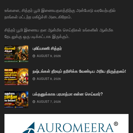
உங்களை, சித்தர் பூமி இணையதளத்திற்கு அன்போடு வரவேற்பதில்
நாங்கள் மட்டற்ற மகிழ்ச்சி அடைகிறோம்.
சித்தர் பூமி இணைய தள ஆன்மீக செய்திகள் உங்களின் ஆன்மீக
தேடலுக்கு ஒரு படிக்கட்டாக இருக்கும்.
புலிப்பாணி சித்தர்
AUGUST 9, 2026
நஷ்டங்கள் தீரவும் தரிசிக்க வேண்டிய அரிய திருத்தலம்!
AUGUST 8, 2026
பக்தனுக்காக பரமாத்மா என்ன செய்வார்?
AUGUST 7, 2026