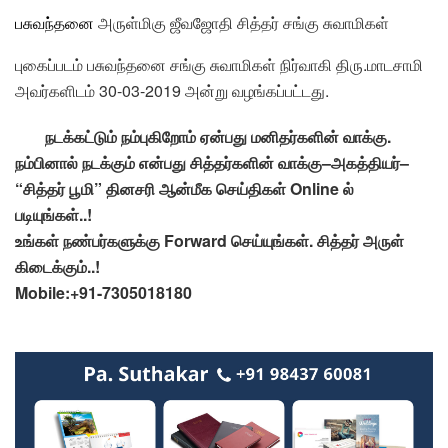
பசுவந்தனை
அருள்மிகு ஜீவஜோதி சித்தர் சங்கு சுவாமிகள்
புகைப்படம் பசுவந்தனை சங்கு சுவாமிகள் நிர்வாகி திரு.மாடசாமி
அவர்களிடம் 30-03-2019 அன்று வழங்கப்பட்டது.
நடக்கட்டும்
நம்புகிறோம்
ஏன்பது
மனிதர்களின்
வாக்கு
.
நம்பினால்
நடக்கும்
என்பது
சித்தர்களின்
வாக்கு
–
அகத்தியர்
–
“
சித்தர்
பூமி
”
தினசரி
ஆன்மீக
செய்திகள்
Online
ல்
படியுங்கள்
..!
உங்கள்
நண்பர்களுக்கு
Forward
செய்யுங்கள்
.
சித்தர்
அருள்
கிடைக்கும்
..!
Mobile:+91-7305018180