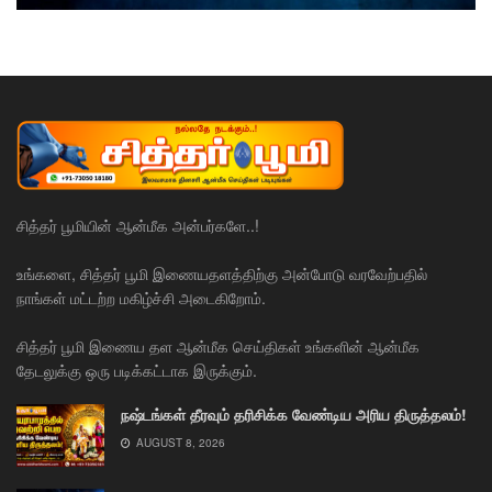
சித்தர் பூமியின் ஆன்மீக அன்பர்களே..!
உங்களை, சித்தர் பூமி இணையதளத்திற்கு அன்போடு வரவேற்பதில்
நாங்கள் மட்டற்ற மகிழ்ச்சி அடைகிறோம்.
சித்தர் பூமி இணைய தள ஆன்மீக செய்திகள் உங்களின் ஆன்மீக
தேடலுக்கு ஒரு படிக்கட்டாக இருக்கும்.
நஷ்டங்கள் தீரவும் தரிசிக்க வேண்டிய அரிய திருத்தலம்!
AUGUST 8, 2026