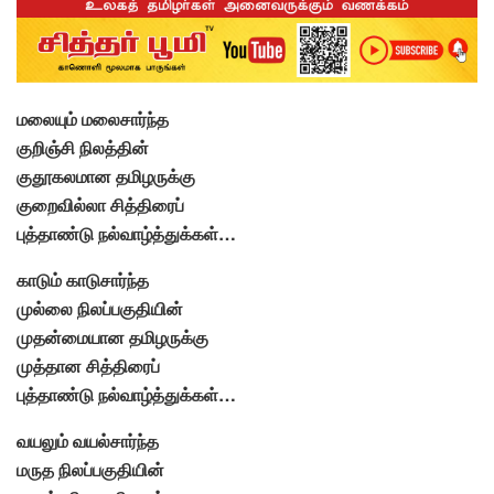
மலையும் மலைசார்ந்த
குறிஞ்சி நிலத்தின்
குதூகலமான தமிழருக்கு
குறைவில்லா சித்திரைப்
புத்தாண்டு நல்வாழ்த்துக்கள்…
காடும் காடுசார்ந்த
முல்லை நிலப்பகுதியின்
முதன்மையான தமிழருக்கு
முத்தான சித்திரைப்
புத்தாண்டு நல்வாழ்த்துக்கள்…
வயலும் வயல்சார்ந்த
மருத நிலப்பகுதியின்