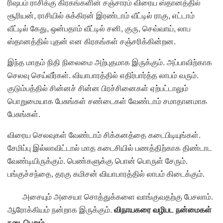
ரிஷபம் ராசிக்கு கிரகங்களின் சஞ்சாரம் விரைய ஸ்தானத்தில்
சூரியன், ராசியில் சுக்கிரன் இரண்டாம் வீட்டில் ராகு, எட்டாம்
வீட்டில் கேது, ஒன்பதாம் வீட்டில் சனி, குரு, செவ்வாய், லாப
ஸ்தானத்தில் புதன் என கிரகங்கள் சஞ்சரிக்கின்றன.
இந்த மாதம் நிதி நிலைமை அற்புதமாக இருக்கும். அப்பாவிற்காக
செலவு செய்வீர்கள். வியாபாரத்தில் எதிர்பார்த்த லாபம் வரும்.
குடும்பத்தில் சின்னச் சின்ன பிரச்சினைகள் ஏற்பட்டாலும்
பொறுமையாக பேசுங்கள் சண்டைகள் வேண்டாம் சமாதானமாக
பேசுங்கள்.
விரைய செலவுகள் வேண்டாம் சிக்கனத்தை கடைபிடியுங்கள்.
சேமிப்பு இல்லாவிட்டால் மாத கடைசியில் பணத்திற்காக திண்டாட
வேண்டியிருக்கும். பெண்களுக்கு பொன் பொருள் சேரும்.
பங்குச்சந்தை, தரகு கமிசன் வியாபாரத்தில் லாபம் கிடைக்கும்.
அசையும் அசையா சொத்துக்களை வாங்குவதற்கு பேசலாம்.
ஆரோக்கியம் நன்றாக இருக்கும்.
விநாயகரை வழிபட நன்மைகள்
நடைபெறும்.