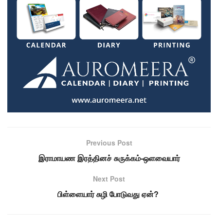
Previous Post
இராமாயண இரத்தினச் சுருக்கம்-ஒளவையார்
Next Post
பிள்ளையார் சுழி போடுவது ஏன்?