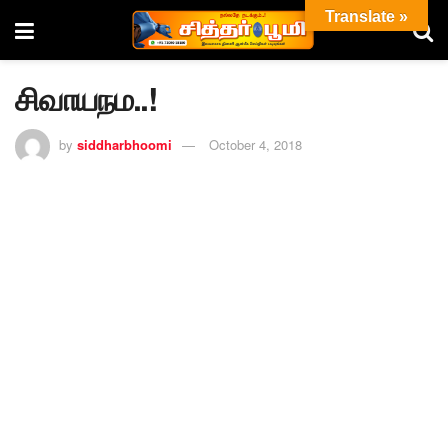
Translate »
சிவாயநம..!
by
siddharbhoomi
October 4, 2018