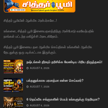
சித்தர் பூமியின் ஆன்மீக அன்பர்களே..!
உங்களை, சித்தர் பூமி இணையதளத்திற்கு அன்போடு வரவேற்பதில்
நாங்கள் மட்டற்ற மகிழ்ச்சி அடைகிறோம்.
சித்தர் பூமி இணைய தள ஆன்மீக செய்திகள் உங்களின் ஆன்மீக
தேடலுக்கு ஒரு படிக்கட்டாக இருக்கும்.
நஷ்டங்கள் தீரவும் தரிசிக்க வேண்டிய அரிய திருத்தலம்!
AUGUST 8, 2026
பக்தனுக்காக பரமாத்மா என்ன செய்வார்?
AUGUST 7, 2026
6 தெய்வீக சங்குகளின் பெயர் உங்களுக்கு தெரியுமா?
AUGUST 6, 2026