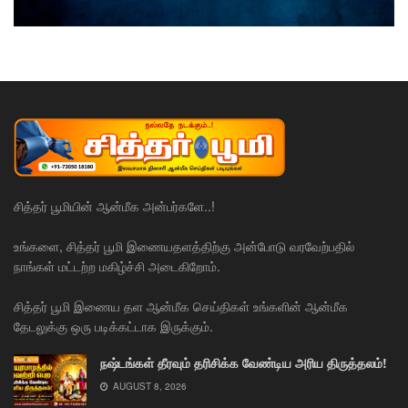
சித்தர் பூமியின் ஆன்மீக அன்பர்களே..!
உங்களை, சித்தர் பூமி இணையதளத்திற்கு அன்போடு வரவேற்பதில்
நாங்கள் மட்டற்ற மகிழ்ச்சி அடைகிறோம்.
சித்தர் பூமி இணைய தள ஆன்மீக செய்திகள் உங்களின் ஆன்மீக
தேடலுக்கு ஒரு படிக்கட்டாக இருக்கும்.
நஷ்டங்கள் தீரவும் தரிசிக்க வேண்டிய அரிய திருத்தலம்!
AUGUST 8, 2026