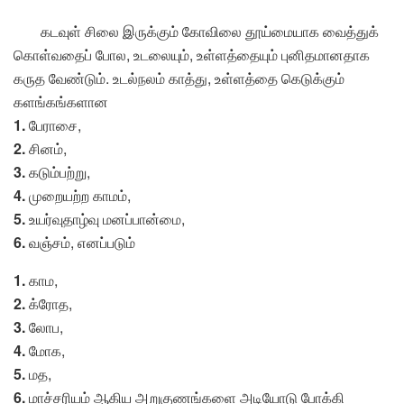
கடவுள் சிலை இருக்கும் கோவிலை தூய்மையாக வைத்துக்
கொள்வதைப் போல, உடலையும், உள்ளத்தையும் புனிதமானதாக
கருத வேண்டும். உடல்நலம் காத்து, உள்ளத்தை கெடுக்கும்
களங்கங்களான
1.
பேராசை,
2.
சினம்,
3.
கடும்பற்று,
4.
முறையற்ற காமம்,
5.
உயர்வுதாழ்வு மனப்பான்மை,
6.
வஞ்சம், எனப்படும்
1.
காம,
2.
க்ரோத,
3.
லோப,
4.
மோக,
5.
மத,
6.
மாச்சரியம் ஆகிய அறுகுணங்களை அடியோடு போக்கி