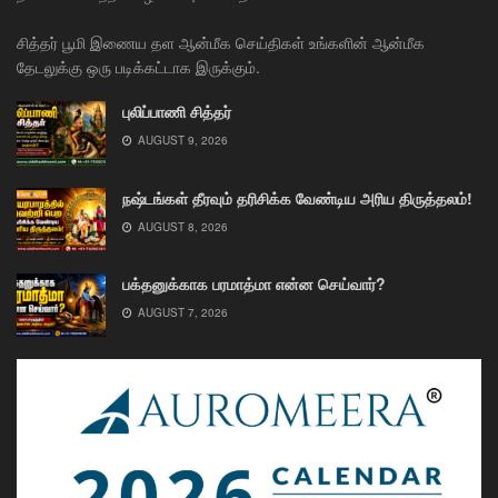
சித்தர் பூமி இணைய தள ஆன்மீக செய்திகள் உங்களின் ஆன்மீக
தேடலுக்கு ஒரு படிக்கட்டாக இருக்கும்.
புலிப்பாணி சித்தர்
AUGUST 9, 2026
நஷ்டங்கள் தீரவும் தரிசிக்க வேண்டிய அரிய திருத்தலம்!
AUGUST 8, 2026
பக்தனுக்காக பரமாத்மா என்ன செய்வார்?
AUGUST 7, 2026