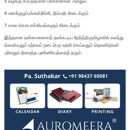
5 வழக்கு சம்பந்தமான பிரச்னைகள் அகலும்.
6 மனக்குழப்பங்கள்நீங்கி, நிம்மதி கிடைக்கும்
7 சகல சௌபாக்கியங்களும் கிடைக்கும்
இத்தனை நன்மைகளைத் தரக்கூடிய தேர்த்திருவிழாவில் கலந்து
கொள்வதும் உற்சவம் நடைபெற உதவி செய்வதும் தொண்டுகள்
புரிவதும் நிறைந்த புண்ணியத்தைத் தரும்.