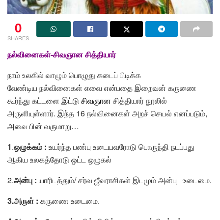
0
SHARES
நல்வினைகள்-சிவஞான சித்தியார்
நாம் உலகில் வாழும் பொழுது கடைப் பிடிக்க
வேண்டிய நல்வினைகள் எவை என்பதை இறைவன் கருணை
கூர்ந்து கட்டளை இட்டு
சிவஞான
சித்தியார் நூலில்
அருளியுள்ளார். இந்த 16 நல்வினைகள் அறச் செயல் எனப்படும்,
அவை பின் வருமாறு…
1
.
ஒழுக்கம் :
உயர்ந்த பண்பு உடையவரோடு பொருந்தி நடப்பது
ஆகிய உலகத்தோடு ஒட்ட ஒழுகல்
2.
அன்பு :
யாரிடத்தும்/ சர்வ ஜீவராசிகள் இடமும் அன்பு உடைமை.
3.அருள் :
கருணை உடைமை.