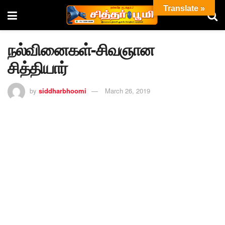
Translate »
நல்வினைகள்-சிவஞான
சித்தியார்
by
siddharbhoomi
March 26, 2019