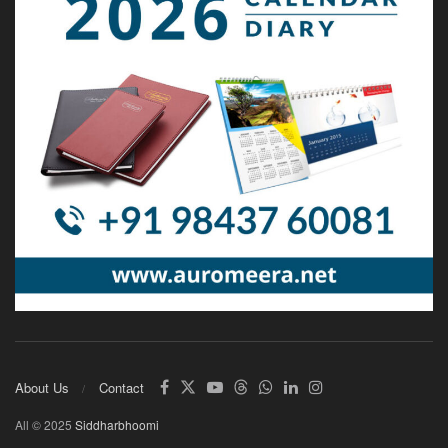
About Us
Contact
All © 2025
Siddharbhoomi