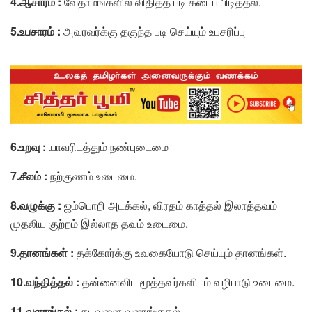
4.ஆசாரம் :
வேதாமங்களில் விதித்த படி கடைப் பிடித்தல்.
5.உபசாரம் :
அவரவர்க்கு தகுந்த படி செய்யும் உபசரிப்பு
6.உறவு :
யாவரிடத்தும் நண்புடைமை
7.சீலம் :
நற்குணம் உடைமை.
8.வழுக்கு :
ஐம்பொறி அடக்கல், விரதம் காத்தல் இலாத்தவம்
முதலிய குற்றம் இல்லாத தவம் உடைமை.
9.தானங்கள் :
தக்கோர்க்கு உவகையோடு செய்யும் தானங்கள்.
10.வந்தித்தல் :
தன்னைவிட மூத்தவர்களிடம் வழிபாடு உடைமை.
11.வணங்கல் :
கடவுளை வணங்குதல்