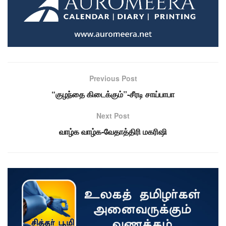
Previous Post
“குழந்தை கிடைக்கும்”-சீரடி சாய்பாபா
Next Post
வாழ்க வாழ்க-வேதாத்திரி மகரிஷி