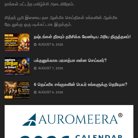
நாங்கள் மட்டற்ற மகிழ்ச்சி அடைகிறோம்.
சித்தர் பூமி இணைய தள ஆன்மீக செய்திகள் உங்களின் ஆன்மீக
தேடலுக்கு ஒரு படிக்கட்டாக இருக்கும்.
நஷ்டங்கள் தீரவும் தரிசிக்க வேண்டிய அரிய திருத்தலம்!
AUGUST 8, 2026
பக்தனுக்காக பரமாத்மா என்ன செய்வார்?
AUGUST 7, 2026
6 தெய்வீக சங்குகளின் பெயர் உங்களுக்கு தெரியுமா?
AUGUST 6, 2026