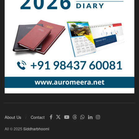
About Us
Contact
All © 2025
Siddharbhoomi