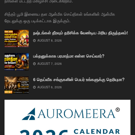
நாங்கள் மட்டற்ற மகிழ்ச்சி அடைகிறோம்.
சித்தர் பூமி இணைய தள ஆன்மீக செய்திகள் உங்களின் ஆன்மீக
தேடலுக்கு ஒரு படிக்கட்டாக இருக்கும்.
நஷ்டங்கள் தீரவும் தரிசிக்க வேண்டிய அரிய திருத்தலம்!
AUGUST 8, 2026
பக்தனுக்காக பரமாத்மா என்ன செய்வார்?
AUGUST 7, 2026
6 தெய்வீக சங்குகளின் பெயர் உங்களுக்கு தெரியுமா?
AUGUST 6, 2026