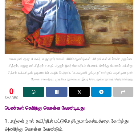
கமலமுனி குரு: போகர், கருவூரார் காலம்: 4000 ஆண்டுகள், 48 நாட்கள் சீடர்கள்: குதம்பை
சித்தர், அழுகுணி சித்தர் சமாதி: ஆரூர் இவர் போகரிடம் சீடனாய் சேர்ந்து யோகம் பயின்று,
சித்தர் கூட்டத்துள் ஒருவராய்ப் புகழ்ப் பெற்றார். “கமலமுனி முந்நூறு” என்னும் மருத்துவ நூல்,
ரேகை சாஸ்திரம் முதலிய நூல்களை இவர் செய்துள்ளதாகத் தெரிகின்றது.
0
SHARES
பெண்கள் தெரிந்து கொள்ள வேண்டியது
1.
மஞ்சள் நூல் கயிற்றில் மட்டுமே திருமாங்கல்யத்தை கோர்த்து
அணிந்து கொள்ள வேண்டும்.