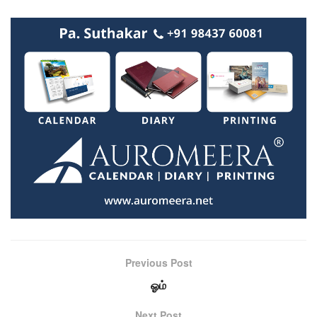
Previous Post
ஓம்
Next Post