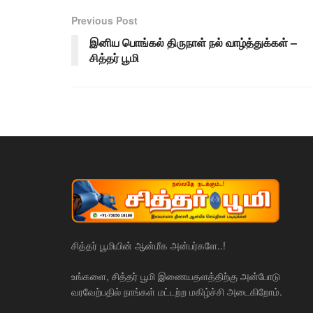
Previous Post
இனிய பொங்கல் திருநாள் நல் வாழ்த்துக்கள் –
சித்தர் பூமி
சித்தர் பூமியின் ஆன்மீக அன்பர்களே..!
உங்களை, சித்தர் பூமி இணையதளத்திற்கு அன்போடு
வரவேற்பதில் நாங்கள் மட்டற்ற மகிழ்ச்சி அடைகிறோம்.