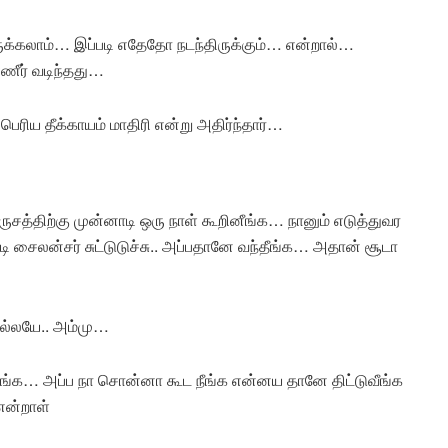
்டிருக்கலாம்… இப்படி எதேதோ நடந்திருக்கும்… என்றால்…
ணீர் வடிந்தது…
ிய தீக்காயம் மாதிரி என்று அதிர்ந்தார்…
சத்திற்கு முன்னாடி ஒரு நாள் கூறினீங்க… நானும் எடுத்துவர
ி சைலன்சர் சுட்டுடுச்சு.. அப்பதானே வந்தீங்க… அதான் சூடா
இல்லயே.. அம்மு…
்க… அப்ப நா சொன்னா கூட நீங்க என்னய தானே திட்டுவீங்க
என்றாள்