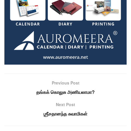
Previous Post
தங்கக் கொலுசு அணியலாமா?
Next Post
ஶ்ரீசதானந்த சுவாமிகள்