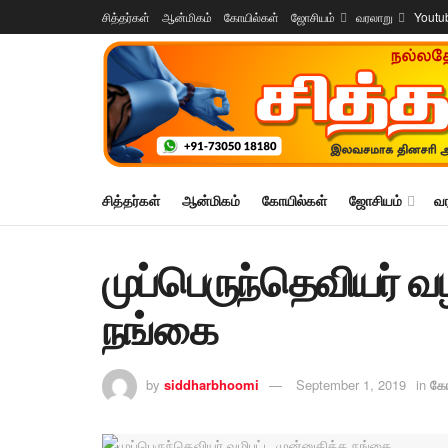
சித்தர்கள்
ஆன்மிகம்
கோயில்கள்
ஜோசியம்
வரலாறு
Youtu
சித்தர்கள்
ஆன்மிகம்
கோயில்கள்
ஜோசியம்
வ
முப்பெருந்தெவியர் வ
நங்கை
by
siddharbhoomi
September 1, 2019
in
கோ