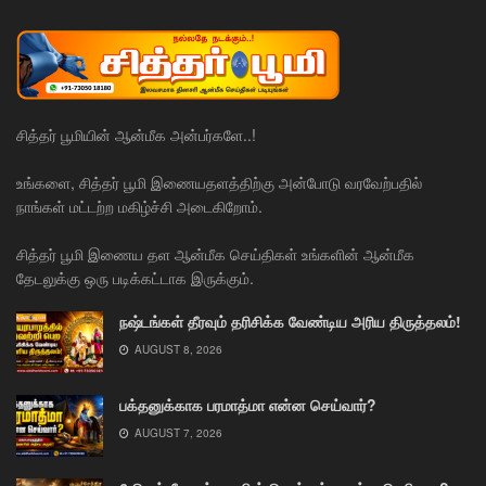
சித்தர் பூமியின் ஆன்மீக அன்பர்களே..!
உங்களை, சித்தர் பூமி இணையதளத்திற்கு அன்போடு வரவேற்பதில்
நாங்கள் மட்டற்ற மகிழ்ச்சி அடைகிறோம்.
சித்தர் பூமி இணைய தள ஆன்மீக செய்திகள் உங்களின் ஆன்மீக
தேடலுக்கு ஒரு படிக்கட்டாக இருக்கும்.
நஷ்டங்கள் தீரவும் தரிசிக்க வேண்டிய அரிய திருத்தலம்!
AUGUST 8, 2026
பக்தனுக்காக பரமாத்மா என்ன செய்வார்?
AUGUST 7, 2026