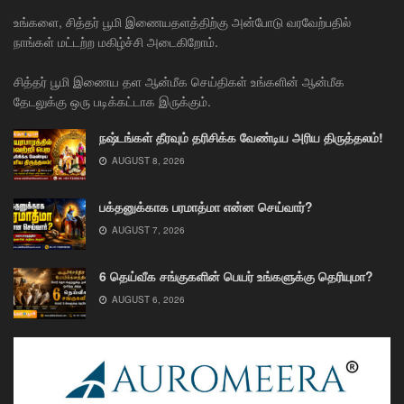
உங்களை, சித்தர் பூமி இணையதளத்திற்கு அன்போடு வரவேற்பதில்
நாங்கள் மட்டற்ற மகிழ்ச்சி அடைகிறோம்.
சித்தர் பூமி இணைய தள ஆன்மீக செய்திகள் உங்களின் ஆன்மீக
தேடலுக்கு ஒரு படிக்கட்டாக இருக்கும்.
நஷ்டங்கள் தீரவும் தரிசிக்க வேண்டிய அரிய திருத்தலம்!
AUGUST 8, 2026
பக்தனுக்காக பரமாத்மா என்ன செய்வார்?
AUGUST 7, 2026
6 தெய்வீக சங்குகளின் பெயர் உங்களுக்கு தெரியுமா?
AUGUST 6, 2026