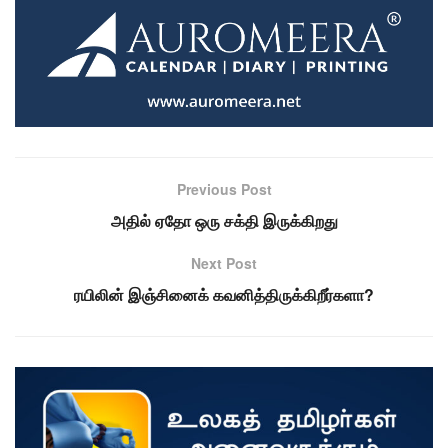
Previous Post
அதில் ஏதோ ஒரு சக்தி இருக்கிறது
Next Post
ரயிலின் இஞ்சினைக் கவனித்திருக்கிறீர்களா?