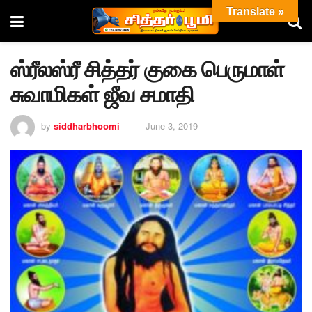
Translate »
ஸ்ரீலஸ்ரீ சித்தர் குகை பெருமாள்
சுவாமிகள் ஜீவ சமாதி
by
siddharbhoomi
June 3, 2019