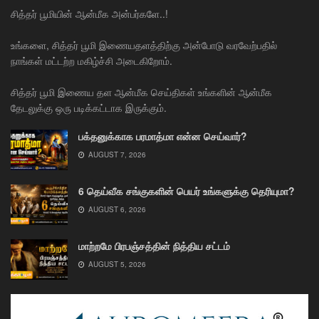
சித்தர் பூமியின் ஆன்மீக அன்பர்களே..!
உங்களை, சித்தர் பூமி இணையதளத்திற்கு அன்போடு வரவேற்பதில்
நாங்கள் மட்டற்ற மகிழ்ச்சி அடைகிறோம்.
சித்தர் பூமி இணைய தள ஆன்மீக செய்திகள் உங்களின் ஆன்மீக
தேடலுக்கு ஒரு படிக்கட்டாக இருக்கும்.
பக்தனுக்காக பரமாத்மா என்ன செய்வார்?
AUGUST 7, 2026
6 தெய்வீக சங்குகளின் பெயர் உங்களுக்கு தெரியுமா?
AUGUST 6, 2026
மாற்றமே பிரபஞ்சத்தின் நித்திய சட்டம்
AUGUST 5, 2026