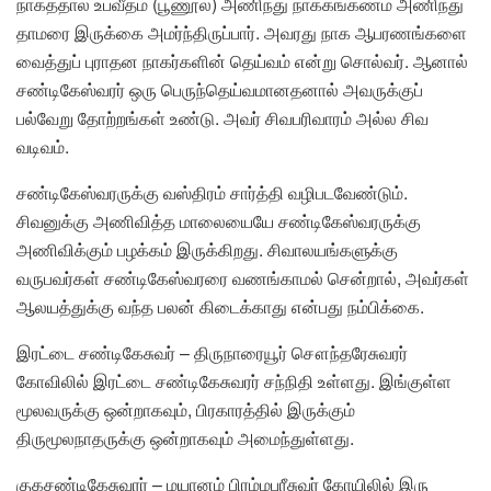
நாகத்தால் உபவீதம் (பூணூல்) அணிந்து நாககங்கணம் அணிந்து
தாமரை இருக்கை அமர்ந்திருப்பார். அவரது நாக ஆபரணங்களை
வைத்துப் புராதன நாகர்களின் தெய்வம் என்று சொல்வர். ஆனால்
சண்டிகேஸ்வரர் ஒரு பெருந்தெய்வமானதனால் அவருக்குப்
பல்வேறு தோற்றங்கள் உண்டு. அவர் சிவபரிவாரம் அல்ல சிவ
வடிவம்.
சண்டிகேஸ்வரருக்கு வஸ்திரம் சார்த்தி வழிபடவேண்டும்.
சிவனுக்கு அணிவித்த மாலையையே சண்டிகேஸ்வரருக்கு
அணிவிக்கும் பழக்கம் இருக்கிறது. சிவாலயங்களுக்கு
வருபவர்கள் சண்டிகேஸ்வரரை வணங்காமல் சென்றால், அவர்கள்
ஆலயத்துக்கு வந்த பலன் கிடைக்காது என்பது நம்பிக்கை.
இரட்டை சண்டிகேசுவர் – திருநாரையூர் சௌந்தரேசுவரர்
கோவிலில் இரட்டை சண்டிகேசுவரர் சந்நிதி உள்ளது. இங்குள்ள
மூலவருக்கு ஒன்றாகவும், பிரகாரத்தில் இருக்கும்
திருமூலநாதருக்கு ஒன்றாகவும் அமைந்துள்ளது.
குகசண்டிகேசுவரர் – மயானம் பிரம்மபுரீசுவர் கோயிலில் இரு