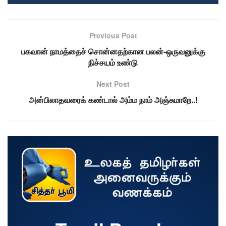
Previous Post
பகவான் நாமத்தைச் சொன்னதற்கான பலன்-ஒருவனுக்கு
நிச்சயம் உண்டு
Next Post
அன்பிலாதவரைக் கண்டால் அம்ம நாம் அஞ்சுமாறே..!