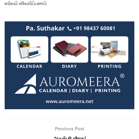
ஸர்வம் ஸிவார்ப்பணம்
Previous Post
அருள்புரி வீராக!