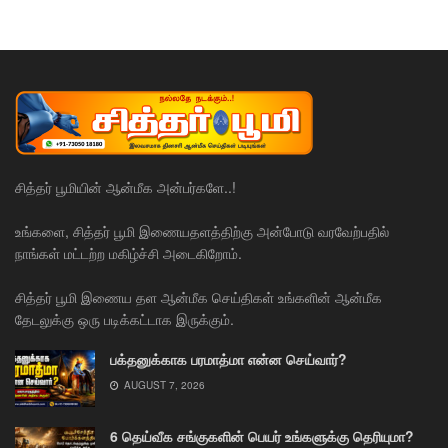
சித்தர் பூமியின் ஆன்மீக அன்பர்களே..!
உங்களை, சித்தர் பூமி இணையதளத்திற்கு அன்போடு வரவேற்பதில்
நாங்கள் மட்டற்ற மகிழ்ச்சி அடைகிறோம்.
சித்தர் பூமி இணைய தள ஆன்மீக செய்திகள் உங்களின் ஆன்மீக
தேடலுக்கு ஒரு படிக்கட்டாக இருக்கும்.
பக்தனுக்காக பரமாத்மா என்ன செய்வார்?
AUGUST 7, 2026
6 தெய்வீக சங்குகளின் பெயர் உங்களுக்கு தெரியுமா?