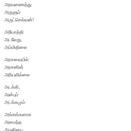
அரவணைத்து
அருளும்
அருட்செல்வன்!
அயோத்தி
அடலேறு,
அம்மிதிலை
அரசவையில்
அரசனின்
அரியவில்லை
அடக்கி,
அன்பும்
அடக்கமும்
அங்கங்களாக
அமைந்த
அழகியை