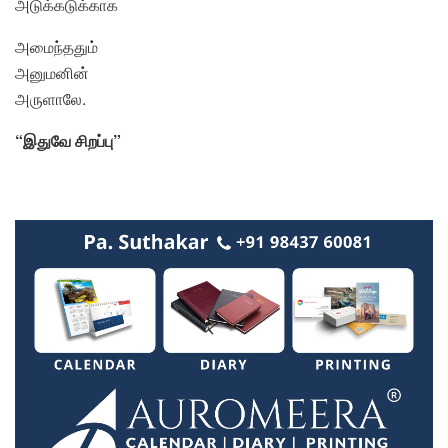
அடுக்கடுக்காக
அமைந்ததும்
அனுமனின்
அருளாலே.
“இதுவே சிறப்பு”