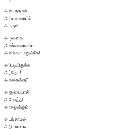
அடைந்தான் .
அரியணையில்
அமரும்
அருகதை
அண்ணனாகிய
அனந்தராமனுக்கே!
அப்படியிருக்க
அந்தோ !
அக்கைகேயி
அசூயையால்
அயோத்தி
அரசனுக்கும்
அடங்காமல்
அநியாயமாக