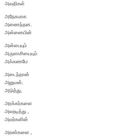
அவதிகள்
அநேகமாக
அணைந்தன.
அன்னையின்
அன்பையும்
அருளாசியையும்
அக்கணமே
அடைந்தான்
அனுமன்.
அடுத்து,
அரக்கர்களை
அலறடித்து ,
அவர்களின்
அரண்களை ,