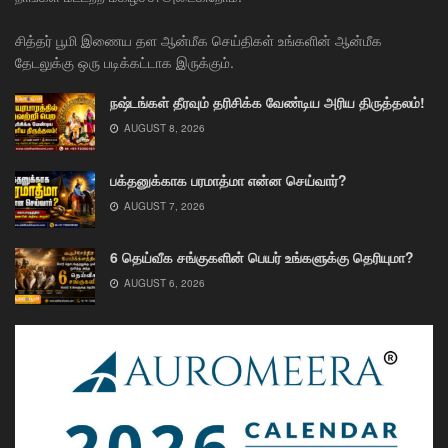
சித்தர் பூமி இணைய தள ஆன்மீக செய்திகள் உங்களின் ஆன்மீக
தேடலுக்கு ஒரு படிக்கட்டாக இருக்கும்.
நஷ்டங்கள் தீரவும் தரிசிக்க வேண்டிய அரிய திருத்தலம்!
AUGUST 8, 2026
பக்தனுக்காக பரமாத்மா என்ன செய்வார்?
AUGUST 7, 2026
6 தெய்வீக சங்குகளின் பெயர் உங்களுக்கு தெரியுமா?
AUGUST 6, 2026