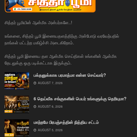
சித்தர் பூமியின் ஆன்மீக அன்பர்களே..!
உங்களை, சித்தர் பூமி இணையதளத்திற்கு அன்போடு வரவேற்பதில்
நாங்கள் மட்டற்ற மகிழ்ச்சி அடைகிறோம்.
சித்தர் பூமி இணைய தள ஆன்மீக செய்திகள் உங்களின் ஆன்மீக
தேடலுக்கு ஒரு படிக்கட்டாக இருக்கும்.
பக்தனுக்காக பரமாத்மா என்ன செய்வார்?
AUGUST 7, 2026
6 தெய்வீக சங்குகளின் பெயர் உங்களுக்கு தெரியுமா?
AUGUST 6, 2026
மாற்றமே பிரபஞ்சத்தின் நித்திய சட்டம்
AUGUST 5, 2026