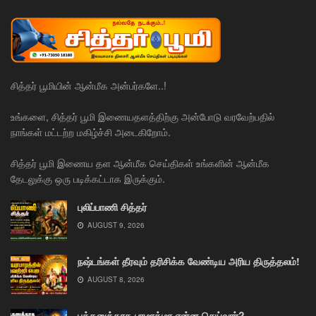
சித்தர் பூமியின் ஆன்மீக அன்பர்களே..!
உங்களை, சித்தர் பூமி இணையதளத்திற்கு அன்போடு வரவேற்பதில்
நாங்கள் மட்டற்ற மகிழ்ச்சி அடைகிறோம்.
சித்தர் பூமி இணைய தள ஆன்மீக செய்திகள் உங்களின் ஆன்மீக
தேடலுக்கு ஒரு படிக்கட்டாக இருக்கும்.
புலிப்பாணி சித்தர்
AUGUST 9, 2026
நஷ்டங்கள் தீரவும் தரிசிக்க வேண்டிய அரிய திருத்தலம்!
AUGUST 8, 2026
பக்தனுக்காக பரமாத்மா என்ன செய்வார்?