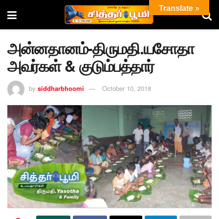
Translate »
அன்னதானம்-திருமதி.யசோதா
அவர்கள் & குடும்பத்தார்
by
siddharbhoomi
October 10, 2018