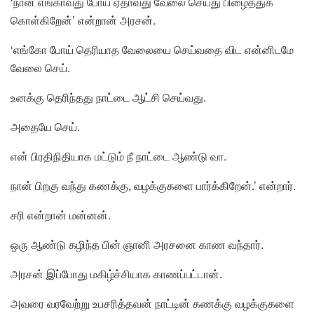
‘நான் எங்காவது போய் ஏதாவது வேலை செய்து பிழைத்துக்
கொள்கிறேன்’ என்றான் அரசன்.
‘எங்கோ போய் தெரியாத வேலையை செய்வதை விட என்னிடமே
வேலை செய்.
உனக்கு தெரிந்தது நாட்டை ஆட்சி செய்வது.
அதையே செய்.
என் பிரதிநிதியாக மட்டும் நீ நாட்டை ஆண்டு வா.
நான் பிறகு வந்து கணக்கு, வழக்குகளை பார்க்கிறேன்.’ என்றார்.
சரி என்றான் மன்னன்.
ஒரு ஆண்டு கழிந்த பின் ஞானி அரசனை காண வந்தார்.
அரசன் இப்போது மகிழ்ச்சியாக காணப்பட்டான்.
அவரை வரவேற்று உபசரித்தவன் நாட்டின் கணக்கு வழக்குகளை