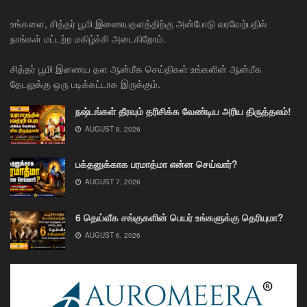
உங்களை, சித்தர் பூமி இணையதளத்திற்கு அன்போடு வரவேற்பதில்
நாங்கள் மட்டற்ற மகிழ்ச்சி அடைகிறோம்.
சித்தர் பூமி இணைய தள ஆன்மீக செய்திகள் உங்களின் ஆன்மீக
தேடலுக்கு ஒரு படிக்கட்டாக இருக்கும்.
நஷ்டங்கள் தீரவும் தரிசிக்க வேண்டிய அரிய திருத்தலம்!
AUGUST 8, 2026
பக்தனுக்காக பரமாத்மா என்ன செய்வார்?
AUGUST 7, 2026
6 தெய்வீக சங்குகளின் பெயர் உங்களுக்கு தெரியுமா?
AUGUST 6, 2026