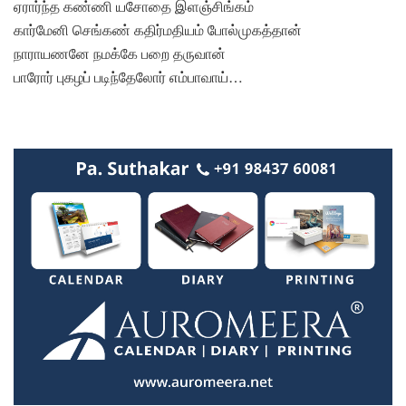
ஏரார்ந்த கண்ணி யசோதை இளஞ்சிங்கம்
கார்மேனி செங்கண் கதிர்மதியம் போல்முகத்தான்
நாராயணனே நமக்கே பறை தருவான்
பாரோர் புகழப் படிந்தேலோர் எம்பாவாய்…