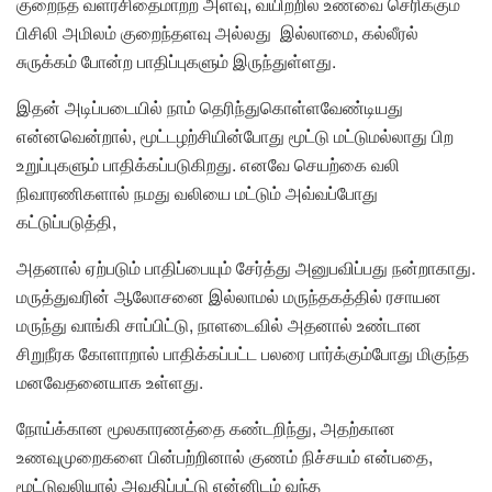
குறைந்த வளர்சிதைமாற்ற அளவு, வயிற்றில் உணவை செரிக்கும்
பிசிலி அமிலம் குறைந்தளவு அல்லது இல்லாமை, கல்லீரல்
சுருக்கம் போன்ற பாதிப்புகளும் இருந்துள்ளது.
இதன் அடிப்படையில் நாம் தெரிந்துகொள்ளவேண்டியது
என்னவென்றால், மூட்டழற்சியின்போது மூட்டு மட்டுமல்லாது பிற
உறுப்புகளும் பாதிக்கப்படுகிறது. எனவே செயற்கை வலி
நிவாரணிகளால் நமது வலியை மட்டும் அவ்வப்போது
கட்டுப்படுத்தி,
அதனால் ஏற்படும் பாதிப்பையும் சேர்த்து அனுபவிப்பது நன்றாகாது.
மருத்துவரின் ஆலோசனை இல்லாமல் மருந்தகத்தில் ரசாயன
மருந்து வாங்கி சாப்பிட்டு, நாளடைவில் அதனால் உண்டான
சிறுநீரக கோளாறால் பாதிக்கப்பட்ட பலரை பார்க்கும்போது மிகுந்த
மனவேதனையாக உள்ளது.
நோய்க்கான மூலகாரணத்தை கண்டறிந்து, அதற்கான
உணவுமுறைகளை பின்பற்றினால் குணம் நிச்சயம் என்பதை,
மூட்டுவலியால் அவதிப்பட்டு என்னிடம் வந்த