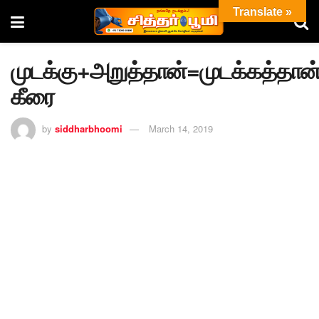
Translate »
முடக்கு+அறுத்தான்=முடக்கத்தான
கீரை
by
siddharbhoomi
March 14, 2019