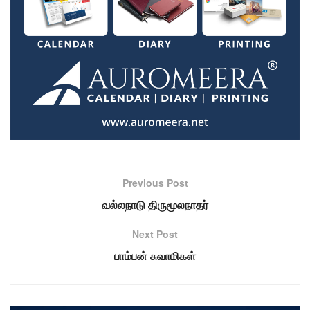
Previous Post
வல்லநாடு திருமூலநாதர்
Next Post
பாம்பன் சுவாமிகள்