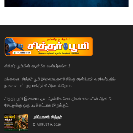
சித்தர் பூமியின் ஆன்மீக அன்பர்களே..!
உங்களை, சித்தர் பூமி இணையதளத்திற்கு அன்போடு வரவேற்பதில்
நாங்கள் மட்டற்ற மகிழ்ச்சி அடைகிறோம்.
சித்தர் பூமி இணைய தள ஆன்மீக செய்திகள் உங்களின் ஆன்மீக
தேடலுக்கு ஒரு படிக்கட்டாக இருக்கும்.
புலிப்பாணி சித்தர்
AUGUST 9, 2026