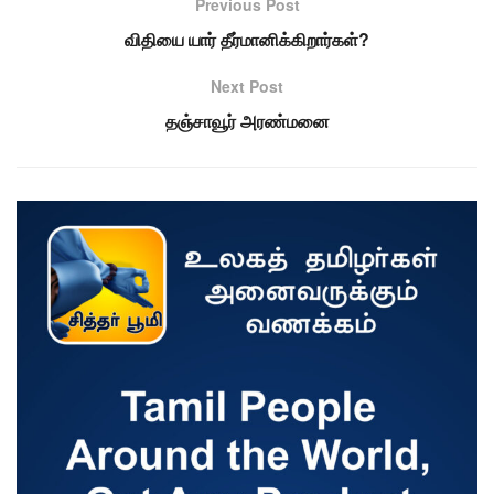
Previous Post
விதியை யார் தீர்மானிக்கிறார்கள்?
Next Post
தஞ்சாவூர் அரண்மனை