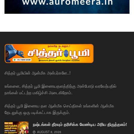
சித்தர் பூமியின் ஆன்மீக அன்பர்களே..!
உங்களை, சித்தர் பூமி இணையதளத்திற்கு அன்போடு வரவேற்பதில்
நாங்கள் மட்டற்ற மகிழ்ச்சி அடைகிறோம்.
சித்தர் பூமி இணைய தள ஆன்மீக செய்திகள் உங்களின் ஆன்மீக
தேடலுக்கு ஒரு படிக்கட்டாக இருக்கும்.
நஷ்டங்கள் தீரவும் தரிசிக்க வேண்டிய அரிய திருத்தலம்!
AUGUST 8, 2026