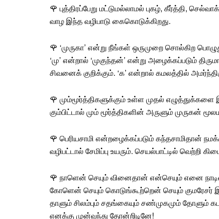
🌹
புத்திரப்பேறு
மட்டுமல்லாமல்
புகழ்
,
கீர்த்தி
,
செல்வாக்
வாழ இந்த வழிபாடு கைகொடுக்கிறது.
🌹 ‘
முருகா
’ என்று நீங்கள் ஒருமுறை சொல்கிற பொழுத
‘மு’ என்றால் ‘முகுந்தன்’ என்று அழைக்கப்படும் திருமா
சிவனைக் குறிக்கும். ‘க’ என்றால் கமலத்தில் அமர்ந்த
🌹 மும்மூர்த்திகளுக்கும் உள்ள முதல் எழுத்துக்க
கும்பிட்டால் மும் மூர்த்திகளின் அருளும் முருகன் மூல
🌹
பெரியசாமி
என்றழைக்கப்படும்
கந்தசாமி
தான் நமக்
வழிபட்டால் சேமிப்பு உயரும். செயல்பாட்டில்
வெற்றி
கிடை
🌹 நாளென் செயும் வினைதான் என்செயும் எனை நாடி
கோளென் செயும் கொடுங்கூற்றென் செயும் குமரேசர் 
தாளும் சிலம்பும் சதங்கையும் சண்முகமும் தோளும் கடம
எனக்கு முன்வந்து தோன்றிடினே!