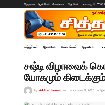
சித்தர்கள்
ஆன்மிகம்
கோயில்கள்
ஜோசியம்
வரலாறு
Youtu
சித்தர்கள்
ஆன்மிகம்
கோயில்கள்
ஜோசியம்
வ
சஷ்டி விழாவைக் க
யோகமும் கிடைக்கும
by
siddharbhoomi
November 5, 2020
in
ஆன்