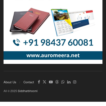
About Us
Contact
All © 2025
Siddharbhoomi