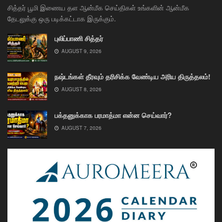
சித்தர் பூமி இணைய தள ஆன்மீக செய்திகள் உங்களின் ஆன்மீக
தேடலுக்கு ஒரு படிக்கட்டாக இருக்கும்.
புலிப்பாணி சித்தர்
AUGUST 9, 2026
நஷ்டங்கள் தீரவும் தரிசிக்க வேண்டிய அரிய திருத்தலம்!
AUGUST 8, 2026
பக்தனுக்காக பரமாத்மா என்ன செய்வார்?
AUGUST 7, 2026